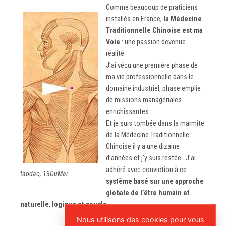
Comme beaucoup de praticiens
installés en France,
la Médecine
Traditionnelle Chinoise est
ma
Voie
: une passion devenue
réalité.
J’ai vécu une première phase de
ma vie professionnelle dans le
domaine industriel, phase emplie
de missions managériales
enrichissantes
Et je suis tombée dans la marmite
de la Médecine Traditionnelle
Chinoise il y a une dizaine
d’années et j’y suis restée . J’ai
adhéré avec conviction à ce
taodao, 13DuMai
système basé sur une approche
globale de l’être humain et
naturelle
,
logique et souple
.
Nous utilisons des cookies pour vous