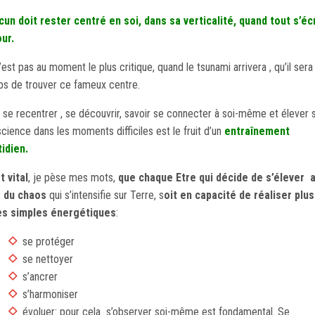
un doit rester centré en soi, dans sa verticalité, quand tout s’éc
ur.
’est pas au moment le plus critique, quand le tsunami arrivera , qu’il sera
s de trouver ce fameux centre.
 se recentrer , se découvrir, savoir se connecter à soi-même et élever 
cience dans les moments difficiles est le fruit d’un
entraînement
idien.
st vital
, je pèse mes mots,
que chaque Etre qui décide de s’élever 
à du chaos
qui s’intensifie sur Terre, s
oit en capacité de réaliser plu
es simples énergétiques
:
se protéger
se nettoyer
s’ancrer
s’harmoniser
évoluer: pour cela s’observer soi-même est fondamental. Se