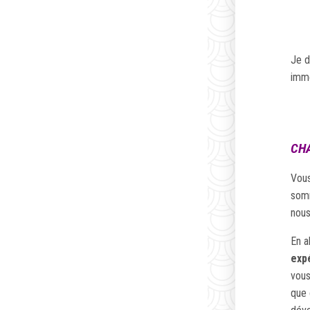
Je d
imm
CH
Vous
somm
nous
En al
expé
vous
que 