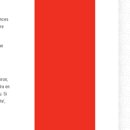
ances
tre
ue
roir,
dra en
. Si
te’,