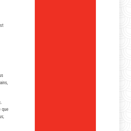
st
us
ins,
,
e que
us;