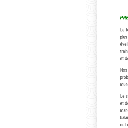
PRE
Le t
plus
évei
trai
et d
Nos 
prob
mue 
Le s
et d
manè
bala
cet 