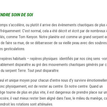
NDRE SOIN DE SOI
emps s’accélère, ou plutôt il arrive des évènements chaotiques de plus 
 fréquemment. C’est normal, cela a été décrit et écrit par de nombreux 
llés, comme Tom Kenyon. Notre planète est comme un grand serpent e
n de faire sa mue, de se débarrasser de sa vieille peau avec des soubres
es gesticulations.
repères habituels – repères physiques identifiés par nos cinq sens -vo
ablement disparaître au gré des mouvements chaotiques générés par c
du serpent Terre. Tout peut disparaître.
eul et unique moyen pour chacun d’entre nous d’y survivre émotionnell
onc physiquement, est de rester au centre. En notre centre. Quand un
ge tourne de plus en plus vite, il est dangereux de prendre place sur u
ncoire; il vaut mieux rester bien aligné dans l’axe, le milieu du manège, c
endroit les rotations sont atténuées.