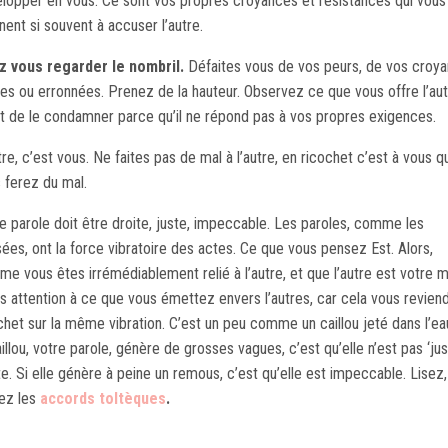
lopper en vous. Ce sont vos propres croyances et résistances qui vous
ent si souvent à accuser l’autre.
z vous regarder le nombril.
Défaites vous de vos peurs, de vos croy
iles ou erronnées. Prenez de la hauteur. Observez ce que vous offre l’au
t de le condamner parce qu’il ne répond pas à vos propres exigences.
tre, c’est vous. Ne faites pas de mal à l’autre, en ricochet c’est à vous q
 ferez du mal.
e parole doit être droite, juste, impeccable. Les paroles, comme les
ées, ont la force vibratoire des actes. Ce que vous pensez Est. Alors,
e vous êtes irrémédiablement relié à l’autre, et que l’autre est votre mi
es attention à ce que vous émettez envers l’autres, car cela vous revien
chet sur la même vibration. C’est un peu comme un caillou jeté dans l’eau
aillou, votre parole, génère de grosses vagues, c’est qu’elle n’est pas ‘jus
te. Si elle génère à peine un remous, c’est qu’elle est impeccable. Lisez,
sez les
accords toltèques
.