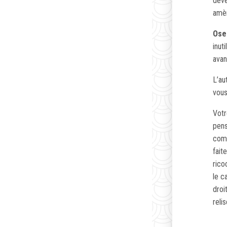
déve
amèn
Ose
inut
avan
L’au
vous
Votr
pens
comm
fait
rico
le c
droi
reli