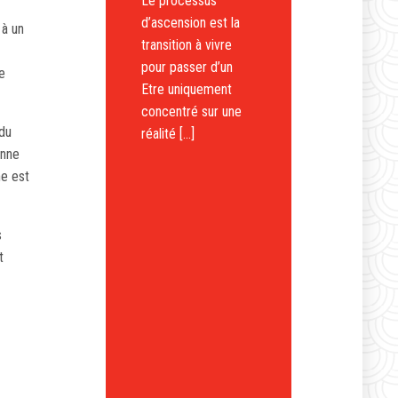
Le processus
d’ascension est la
 à un
transition à vivre
pour passer d’un
e
Etre uniquement
concentré sur une
 du
réalité […]
onne
ne est
s
t