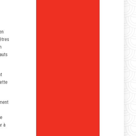
en
êtres
n
auts
nt
ette
ement
ne
ar à