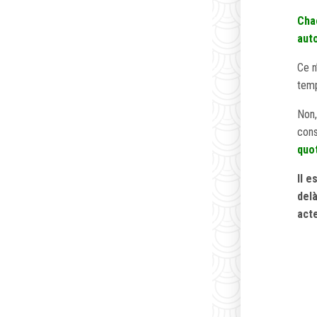
Chac
auto
Ce n
temp
Non,
cons
quot
Il e
del
act