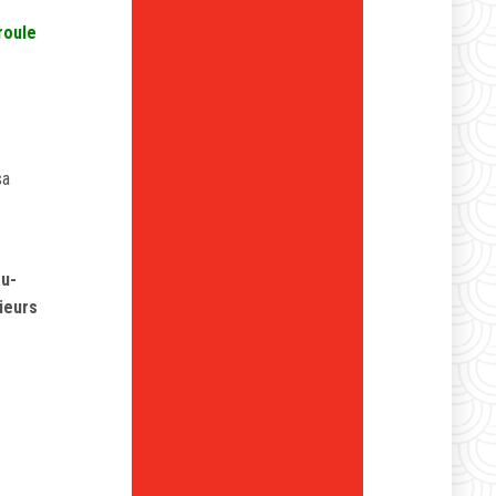
roule
sa
au-
sieurs