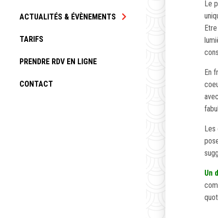
Le p
uniq
ACTUALITÉS & ÉVÈNEMENTS
Etre
TARIFS
lumi
cons
PRENDRE RDV EN LIGNE
En f
CONTACT
coeu
avec
fabu
Les 
pose
sugg
Un d
comm
quot